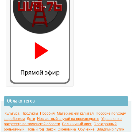
Прямой эфир
Облако тегов
0:00
Культура
Продукты
Пособия
Материнский капитал
Пособие по уходу
за ребенком
Дети
Несчастный случай на производстве
Управление
росреестр по тюменской области
Больничный лист
Электронный
больничный
Новый год
Закон
Экономика
Обучение
Владимир путин