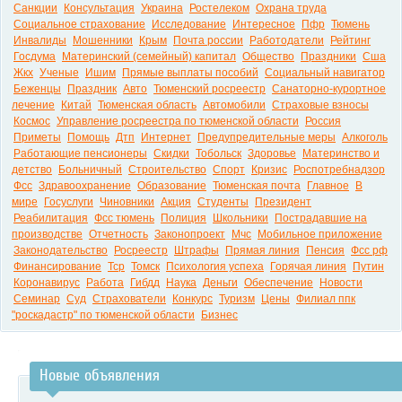
Санкции
Консультация
Украина
Ростелеком
Охрана труда
Социальное страхование
Исследование
Интересное
Пфр
Тюмень
Инвалиды
Мошенники
Крым
Почта россии
Работодатели
Рейтинг
Госдума
Материнский (семейный) капитал
Общество
Праздники
Сша
Жкх
Ученые
Ишим
Прямые выплаты пособий
Социальный навигатор
Беженцы
Праздник
Авто
Тюменский росреестр
Санаторно-курортное
лечение
Китай
Тюменская область
Автомобили
Страховые взносы
Космос
Управление росреестра по тюменской области
Россия
Приметы
Помощь
Дтп
Интернет
Предупредительные меры
Алкоголь
Работающие пенсионеры
Скидки
Тобольск
Здоровье
Материнство и
детство
Больничный
Строительство
Спорт
Кризис
Роспотребнадзор
Фсс
Здравоохранение
Образование
Тюменская почта
Главное
В
мире
Госуслуги
Чиновники
Акция
Студенты
Президент
Реабилитация
Фсс тюмень
Полиция
Школьники
Пострадавшие на
производстве
Отчетность
Законопроект
Мчс
Мобильное приложение
Законодательство
Росреестр
Штрафы
Прямая линия
Пенсия
Фсс рф
Финансирование
Тср
Томск
Психология успеха
Горячая линия
Путин
Коронавирус
Работа
Гибдд
Наука
Деньги
Обеспечение
Новости
Семинар
Суд
Страхователи
Конкурс
Туризм
Цены
Филиал ппк
"роскадастр" по тюменской области
Бизнес
Новые объявления