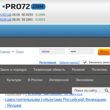
USD ЦБ
06.08
80.9293
-0.1998
EUR ЦБ
06.08
93.1901
-0.3923
08
00
По Гринвичу (GMT +5)
Главная
»
Поиск
Регистрация
Забыли пароль?
Запомнить меня
Закон и порядок
Тюменская область
Религия
Политика
Главная
Новости
Объявления
КНИГИ
ВестиNet
Поиск по тегу:
«ямал», искать по
другому тегу
Культура
В России
Интересное
Экономика
Найдено 5 материалов
Каталоги
9PS
Прочее
Политика
Регионы "матрешки" останутся
→
самостоятельными субъектами Российской Федерации,
- Якушев