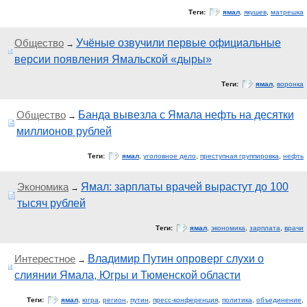
Теги:
ямал
,
якушев
,
матрешка
Общество
Учёные озвучили первые официальные
→
версии появления Ямальской «дыры»
Теги:
ямал
,
воронка
Общество
Банда вывезла с Ямала нефть на десятки
→
миллионов рублей
Теги:
ямал
,
уголовное дело
,
преступная группировка
,
нефть
Экономика
Ямал: зарплаты врачей вырастут до 100
→
тысяч рублей
Теги:
ямал
,
экономика
,
зарплата
,
врачи
Интерестное
Владимир Путин опроверг слухи о
→
слиянии Ямала, Югры и Тюменской области
Теги:
ямал
,
югра
,
регион
,
путин
,
пресс-конференция
,
политика
,
объединение
,