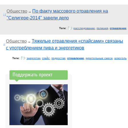
Общество
По факту массового отравления на
→
"Селигере-2014" завели дело
Теги:
расследование
,
полиция
,
отравление
Общество
Тяжелые отравления «спайсами» связаны
→
с употреблением пива и энергетиков
Теги:
энергетик
,
спайс
,
подростки
,
отравление
,
курительные смеси
,
алкоголь
Поддержать проект