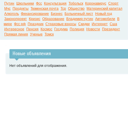
Путин
Школьники
Фсс
Консультация
Тобольск
Коронавирус
Спорт
Мчс
Продукты
Тюменская почта
Тср
Общество
Материнский капитал
Алкоголь
Финансирование
Бизнес
Больничный лист
Новый год
Законопроект
Кризис
Образование
Владимир путин
Автомобили
В
мире
Фсс рф
Праздник
Страховые взносы
Скидки
Интернет
Сша
Интересное
Пенсия
Космос
Госдума
Полиция
Новости
Президент
Прямая линия
Ученые
Томск
Новые объявления
Нет объявлений для отображения.