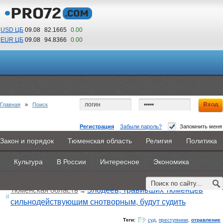
USD ЦБ
09.08
82.1665
0.00
EUR ЦБ
09.08
94.8366
0.00
15
22
По Гринвичу (GMT +5)
Главная
»
Поиск
Регистрация
Забыли пароль?
Запомнить меня
Закон и порядок
Тюменская область
Религия
Политика
Главная
Новости
Объявления
КНИГИ
ВестиNet
Поиск по тегу:
«отравление», искать по
другому тегу
Культура
В России
Интересное
Экономика
Найдено 3 материала
Каталоги
9PS
Прочее
Тюменская область
Злодеев, травивших тюменцев
→
сильнодействующим снотворным, будут судить
Теги:
суд
,
преступники
,
отравление