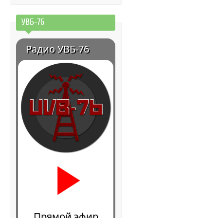
УВБ-76
Радио УВБ-76
Прямой эфир