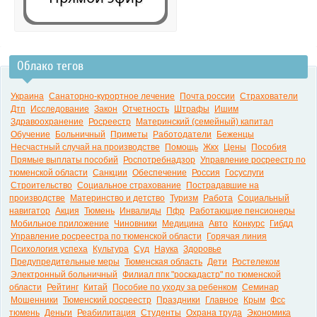
Облако тегов
0:00
Украина
Санаторно-курортное лечение
Почта россии
Страхователи
Дтп
Исследование
Закон
Отчетность
Штрафы
Ишим
Здравоохранение
Росреестр
Материнский (семейный) капитал
Обучение
Больничный
Приметы
Работодатели
Беженцы
Несчастный случай на производстве
Помощь
Жкх
Цены
Пособия
Прямые выплаты пособий
Роспотребнадзор
Управление росреестр по
тюменской области
Санкции
Обеспечение
Россия
Госуслуги
Строительство
Социальное страхование
Пострадавшие на
производстве
Материнство и детство
Туризм
Работа
Социальный
навигатор
Акция
Тюмень
Инвалиды
Пфр
Работающие пенсионеры
Мобильное приложение
Чиновники
Медицина
Авто
Конкурс
Гибдд
Управление росреестра по тюменской области
Горячая линия
Психология успеха
Культура
Суд
Наука
Здоровье
Предупредительные меры
Тюменская область
Дети
Ростелеком
Электронный больничный
Филиал ппк "роскадастр" по тюменской
области
Рейтинг
Китай
Пособие по уходу за ребенком
Семинар
Мошенники
Тюменский росреестр
Праздники
Главное
Крым
Фсс
тюмень
Деньги
Реабилитация
Студенты
Охрана труда
Экономика