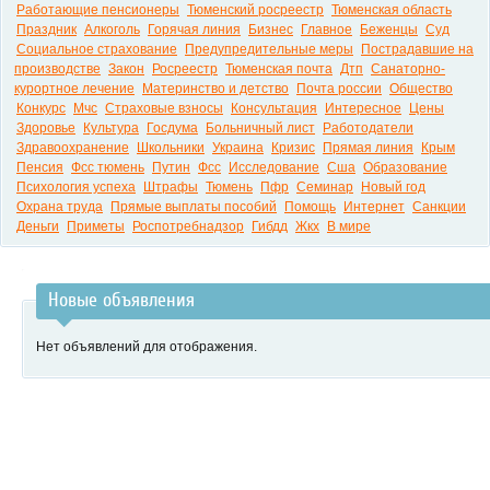
Работающие пенсионеры
Тюменский росреестр
Тюменская область
Праздник
Алкоголь
Горячая линия
Бизнес
Главное
Беженцы
Суд
Социальное страхование
Предупредительные меры
Пострадавшие на
производстве
Закон
Росреестр
Тюменская почта
Дтп
Санаторно-
курортное лечение
Материнство и детство
Почта россии
Общество
Конкурс
Мчс
Страховые взносы
Консультация
Интересное
Цены
Здоровье
Культура
Госдума
Больничный лист
Работодатели
Здравоохранение
Школьники
Украина
Кризис
Прямая линия
Крым
Пенсия
Фсс тюмень
Путин
Фсс
Исследование
Сша
Образование
Психология успеха
Штрафы
Тюмень
Пфр
Семинар
Новый год
Охрана труда
Прямые выплаты пособий
Помощь
Интернет
Санкции
Деньги
Приметы
Роспотребнадзор
Гибдд
Жкх
В мире
Новые объявления
Нет объявлений для отображения.