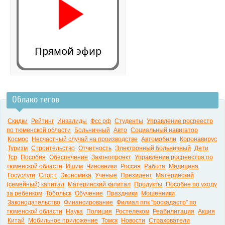
Прямой эфир
Облако тегов
0:00
Скидки
Рейтинг
Инвалиды
Фсс рф
Студенты
Управление росреестр
по тюменской области
Больничный
Авто
Социальный навигатор
Космос
Несчастный случай на производстве
Автомобили
Коронавирус
Туризм
Строительство
Отчетность
Электронный больничный
Дети
Тср
Пособия
Обеспечение
Законопроект
Управление росреестра по
тюменской области
Ишим
Чиновники
Россия
Работа
Медицина
Госуслуги
Спорт
Экономика
Ученые
Президент
Материнский
(семейный) капитал
Материнский капитал
Продукты
Пособие по уходу
за ребенком
Тобольск
Обучение
Праздники
Мошенники
Законодательство
Финансирование
Филиал ппк "роскадастр" по
тюменской области
Наука
Полиция
Ростелеком
Реабилитация
Акция
Китай
Мобильное приложение
Томск
Новости
Страхователи