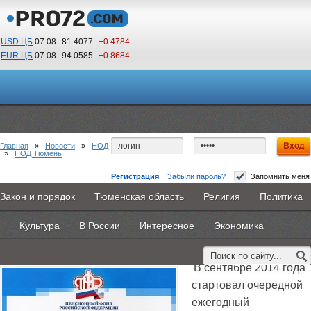
USD ЦБ
07.08
81.4077
+0.4784
EUR ЦБ
07.08
94.0585
+0.8684
17
10
По Гринвичу (GMT +5)
Главная
»
Новости
»
НОД
»
НОД Тюмень
Регистрация
Забыли пароль?
Запомнить меня
Лучших страхователей по итогам 2014 года
Закон и порядок
Тюменская область
Религия
Политика
Главная
Новости
Объявления
КНИГИ
ВестиNet
выберут в мае
Культура
В России
Интересное
Экономика
Каталоги
9PS
Прочее
9 декабря 2014 -
Эксперт ПФР
В сентябре 2014 года
стартовал очередной
ежегодный