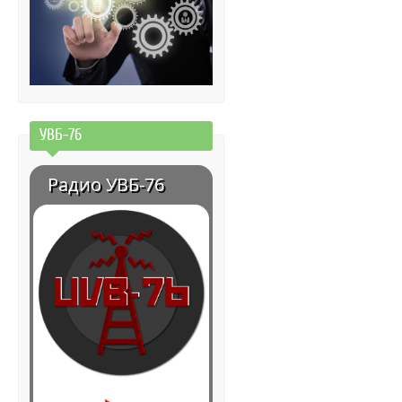
УВБ-76
Радио УВБ-76