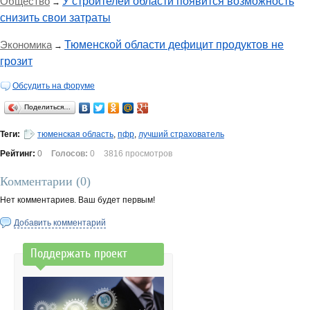
Общество
У строителей области появится возможность
→
снизить свои затраты
Экономика
Тюменской области дефицит продуктов не
→
грозит
Обсудить на форуме
Поделиться…
Теги:
тюменская область
,
пфр
,
лучший страхователь
Рейтинг:
0
Голосов:
0
3816 просмотров
Комментарии (
0
)
Нет комментариев. Ваш будет первым!
Добавить комментарий
Поддержать проект