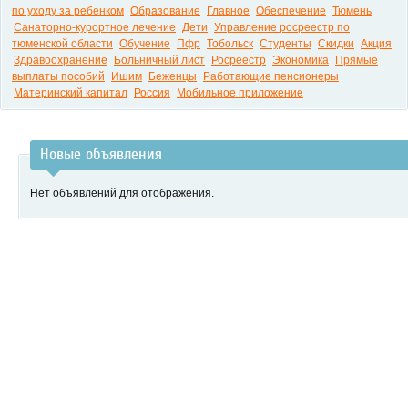
по уходу за ребенком
Образование
Главное
Обеспечение
Тюмень
Санаторно-курортное лечение
Дети
Управление росреестр по
тюменской области
Обучение
Пфр
Тобольск
Студенты
Скидки
Акция
Здравоохранение
Больничный лист
Росреестр
Экономика
Прямые
выплаты пособий
Ишим
Беженцы
Работающие пенсионеры
Материнский капитал
Россия
Мобильное приложение
Новые объявления
Нет объявлений для отображения.