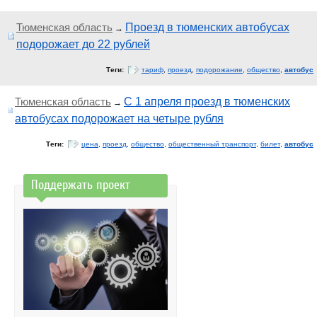
Тюменская область
Проезд в тюменских автобусах
→
подорожает до 22 рублей
Теги:
тариф
,
проезд
,
подорожание
,
общество
,
автобус
Тюменская область
С 1 апреля проезд в тюменских
→
автобусах подорожает на четыре рубля
Теги:
цена
,
проезд
,
общество
,
общественный транспорт
,
билет
,
автобус
Поддержать проект