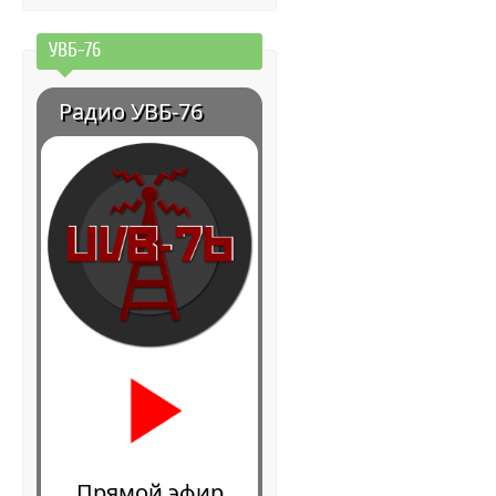
УВБ-76
Радио УВБ-76
Прямой эфир