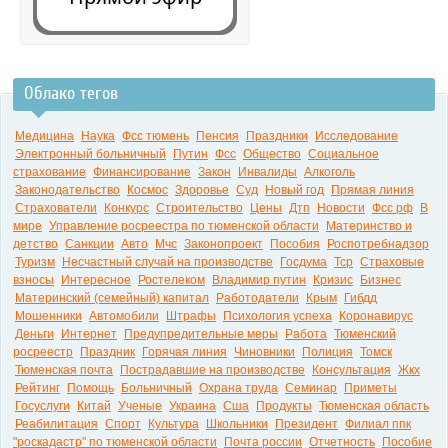
Облако тегов
0:00
Медицина
Наука
Фсс тюмень
Пенсия
Праздники
Исследование
Электронный больничный
Путин
Фсс
Общество
Социальное
страхование
Финансирование
Закон
Инвалиды
Алкоголь
Законодательство
Космос
Здоровье
Суд
Новый год
Прямая линия
Страхователи
Конкурс
Строительство
Цены
Дтп
Новости
Фсс рф
В
мире
Управление росреестра по тюменской области
Материнство и
детство
Санкции
Авто
Мчс
Законопроект
Пособия
Роспотребнадзор
Туризм
Несчастный случай на производстве
Госдума
Тср
Страховые
взносы
Интересное
Ростелеком
Владимир путин
Кризис
Бизнес
Материнский (семейный) капитал
Работодатели
Крым
Гибдд
Мошенники
Автомобили
Штрафы
Психология успеха
Коронавирус
Деньги
Интернет
Предупредительные меры
Работа
Тюменский
росреестр
Праздник
Горячая линия
Чиновники
Полиция
Томск
Тюменская почта
Пострадавшие на производстве
Консультация
Жкх
Рейтинг
Помощь
Больничный
Охрана труда
Семинар
Приметы
Госуслуги
Китай
Ученые
Украина
Сша
Продукты
Тюменская область
Реабилитация
Спорт
Культура
Школьники
Президент
Филиал ппк
"роскадастр" по тюменской области
Почта россии
Отчетность
Пособие