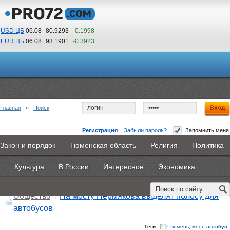
USD ЦБ
06.08
80.9293
-0.1998
EUR ЦБ
06.08
93.1901
-0.3923
09
11
По Гринвичу (GMT +5)
Главная
»
Поиск
Регистрация
Забыли пароль?
Запомнить меня
Закон и порядок
Тюменская область
Религия
Политика
Главная
Новости
Объявления
КНИГИ
ВестиNet
Поиск по тегу:
«автобус», искать по
другому тегу
Культура
В России
Интересное
Экономика
Найдено 3 материала
Каталоги
9PS
Прочее
Общество
На мосту Пермякова выделят полосу для
→
автобусов
Теги:
тюмень
,
мост
,
автобус