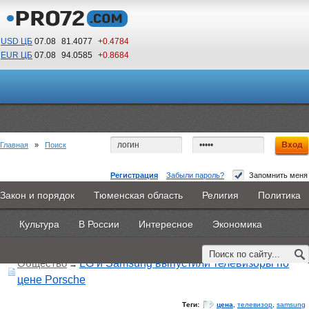
USD ЦБ
07.08
81.4077
+0.4784
EUR ЦБ
07.08
94.0585
+0.8684
20
29
По Гринвичу (GMT +5)
Главная
»
Поиск
Регистрация
Забыли пароль?
Запомнить меня
Закон и порядок
Тюменская область
Религия
Политика
Главная
Новости
Объявления
КНИГИ
ВестиNet
Поиск по тегу:
«цена», искать по
другому тегу
Культура
В России
Интересное
Экономика
Найдено 11 материалов
Каталоги
9PS
Прочее
Общество
LG и Samsung выпустили телевизоры по
→
цене Porsche
Теги:
цена
,
телевизор
,
samsung