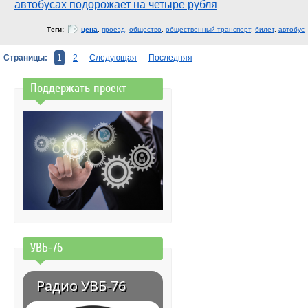
автобусах подорожает на четыре рубля
Теги:
цена
,
проезд
,
общество
,
общественный транспорт
,
билет
,
автобус
Страницы:
1
2
Следующая
Последняя
Поддержать проект
УВБ-76
Радио УВБ-76