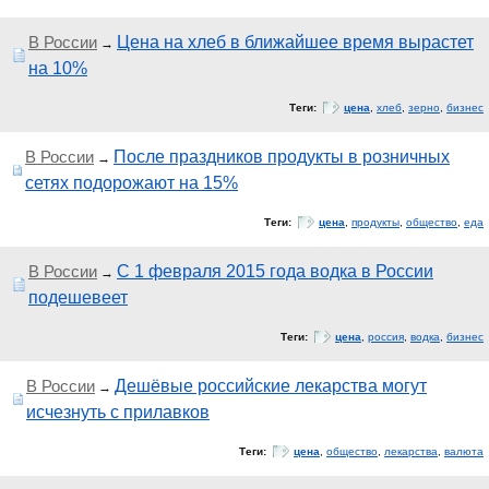
В России
Цена на хлеб в ближайшее время вырастет
→
на 10%
Теги:
цена
,
хлеб
,
зерно
,
бизнес
В России
После праздников продукты в розничных
→
сетях подорожают на 15%
Теги:
цена
,
продукты
,
общество
,
еда
В России
С 1 февраля 2015 года водка в России
→
подешевеет
Теги:
цена
,
россия
,
водка
,
бизнес
В России
Дешёвые российские лекарства могут
→
исчезнуть с прилавков
Теги:
цена
,
общество
,
лекарства
,
валюта