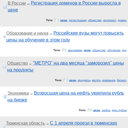
В России
Регистрация доменов в России выросла в
→
цене
Теги:
цена
,
регистрация
,
общество
,
интернет
,
домен
Образование и наука
Российские вузы могут повысить
→
цены на обучение в этом году
Теги:
экономика
,
цена
,
общество
,
обучение
,
вуз
Общество
"МЕТРО" на два месяца "заморозил" цены
→
на продукты
Теги:
цена
,
продукты
,
метро
,
компания
,
бизнес
Экономика
Возросшая цена на нефть укрепила рубль
→
на бирже
Теги:
цена
,
нефть
,
курс рубля
Тюменская область
С 1 апреля проезд в тюменских
→