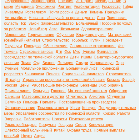
Образование
Законопроект
Пособия
Интернет
Исследование
В
мире
Медицина
Экономика
Рейтинг
Реабилитация
Росреестр
Гибдд
Инвалиды
Ростелеком
Почта россии
Деньги
Тюмень
Праздники
Автомобили
Несчастный случай на производстве
Сша
Тюменская
область
Тср
Закон
Законодательство
Больничный
Пособие по уходу
за ребенком
Новый год
Авто
Школьники
Здравоохранение
Мошенники
Горячая линия
Обучение
Владимир путин
Материнский
(семейный) капитал
Строительство
Тобольск
Путин
Президент
Госуслуги
Праздник
Обеспечение
Социальное страхование
Фсс
тюмень
Страховые взносы
Дтп
Фсс
Мчс
Туризм
Филиал ппк
"роскадастр" по тюменской области
Дети
Ишим
Санаторно-курортное
лечение
Томск
Суд
Бизнес
Полиция
Скидки
Коронавирус
Пфр
Ученые
Мобильное приложение
Больничный лист
Тюменский
росреестр
Чиновники
Пенсия
Социальный навигатор
Страхователи
Штрафы
Управление росреестр по тюменской области
Космос
Фсс рф
Россия
Цены
Работающие пенсионеры
Беженцы
Жкх
Украина
Прямая линия
Культура
Главное
Материнский капитал
Общество
Санкции
Материнство и детство
Отчетность
Алкоголь
Студенты
Семинар
Помощь
Приметы
Пострадавшие на производстве
Финансирование
Тюменская почта
Крым
Конкурс
Предупредительные
меры
Управление росреестра по тюменской области
Кризис
Работа
Здоровье
Работодатели
Новости
Психология успеха
Роспотребнадзор
Продукты
Госдума
Спорт
Консультация
Электронный больничный
Китай
Охрана труда
Прямые выплаты
пособий
Наука
Акция